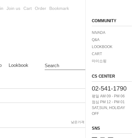
in
Join us
Cart
Order
Bookmark
COMMUNITY
NIVADA
Q&A
LOOKBOOK
CART
마이쇼핑
p
Lookbook
Search
CS CENTER
02-541-1790
평일 AM 09 - PM 06
점심 PM 12 - PM 01
SAT,SUN, HOLIDAY
OFF
낮은가격
높은가격
제품명
SNS