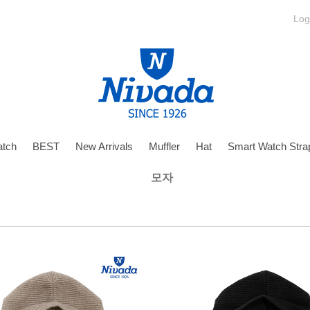
Log
tch
BEST
New Arrivals
Muffler
Hat
Smart Watch Stra
모자