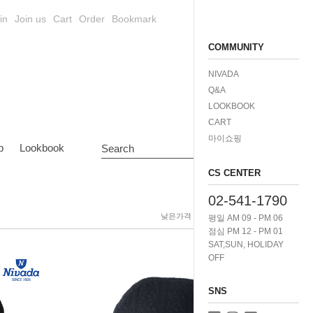
in
Join us
Cart
Order
Bookmark
COMMUNITY
NIVADA
Q&A
LOOKBOOK
CART
마이쇼핑
p
Lookbook
Search
CS CENTER
02-541-1790
낮은가격
높은가격
제품명
평일 AM 09 - PM 06
점심 PM 12 - PM 01
SAT,SUN, HOLIDAY
OFF
SNS