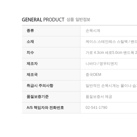
종류
손목시계
소재
케이스:스테인레스 스틸백 / 밴드
치수
가로 4.3cm 세로5.0cm 밴드폭 
제조자
니바다 / 영우티엔지
제조국
중국OEM
취급시 주의사항
일반적인 손목시계는 물이나 습
품질보증기준
품질보증서 제공
A/S 책임자와 전화번호
02-541-1790