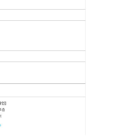
인]
4층
t
b