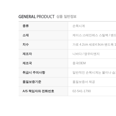
종류
손목시계
소재
케이스:스테인레스 스틸백 / 밴드
치수
가로 4.2cm 세로4.9cm 밴드폭 
제조자
니바다 / 영우티엔지
제조국
중국OEM
취급시 주의사항
일반적인 손목시계는 물이나 습
품질보증기준
품질보증서 제공
A/S 책임자와 전화번호
02-541-1790