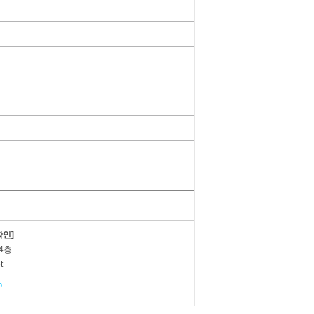
인]
4층
t
b