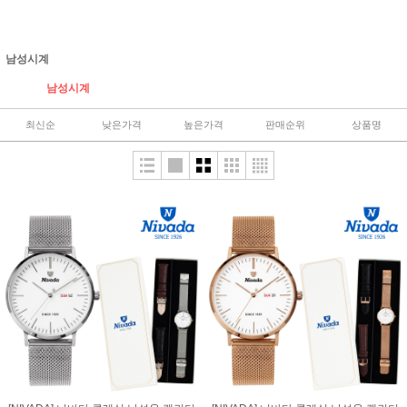
남성시계
남성시계
최신순
낮은가격
높은가격
판매순위
상품명